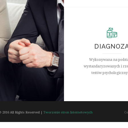
DIAGNOZ
Wykonywana na podst
wystandaryzowanych i rze
testów psychologiczny
 2016 All Rights Reserved |
Tworzenie stron Internetowych
Co