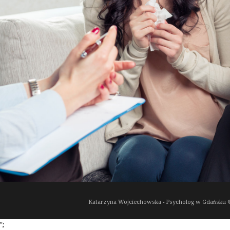
Katarzyna Wojciechowska - Psycholog w Gdańsku ©
";