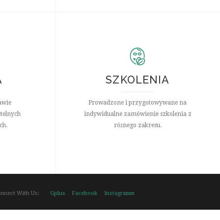
A
SZKOLENIA
awie
Prowadzone i przygotowywane na
telnych
indywidualne zamówienie szkolenia z
ch.
różnego zakresu.
Gplus
Facebook
Instagramm
nnect With Us: