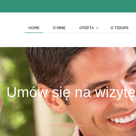
HOME
O MNIE
OFERTA
O TERAPII
Umów się na wizytę